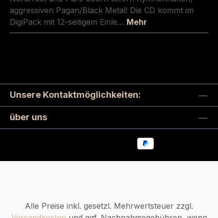
aggressiven Pagan/Black Metal! Die CD kommt im
DigiPack mit 12-seitigem Einle…
Mehr
Unsere Kontaktmöglichkeiten:
über uns
Alle Preise inkl. gesetzl. Mehrwertsteuer zzgl.
Versandkosten
und ggf. Nachnahmegebühren, wenn