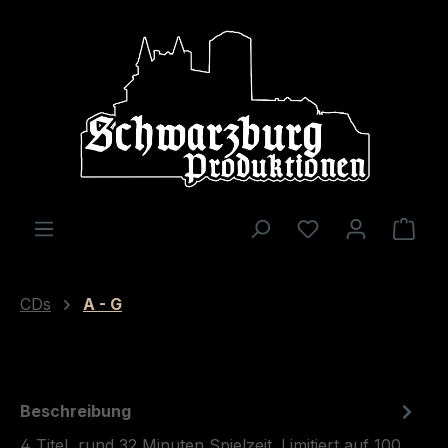
alt springen
Ware
CDs
A - G
Beschreibung
4 Titel, rund 32 Minuten Spielzeit. Limitiert auf 100